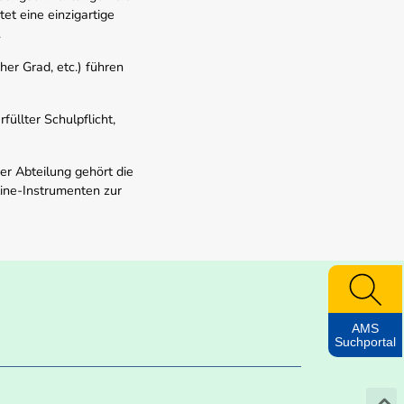
t eine einzigartige
.
er Grad, etc.) führen
üllter Schulpflicht,
er Abteilung gehört die
line-Instrumenten zur
AMS
Suchportal