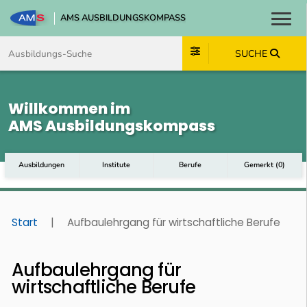
AMS AUSBILDUNGSKOMPASS
Toggl
Zum Inhalt springen
Zum Navmenü springen
Zur Suche springen
Zum Footer springen
SUCHE
Willkommen im
AMS Ausbildungskompass
Ausbildungen
Institute
Berufe
Gemerkt
(
0
)
Start
|
Aufbaulehrgang für wirtschaftliche Berufe
Aufbaulehrgang für
wirtschaftliche Berufe