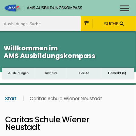
AMS AUSBILDUNGSKOMPASS
Toggl
Zum Inhalt springen
Zum Navmenü springen
Zur Suche springen
Zum Footer springen
SUCHE
Willkommen im
AMS Ausbildungskompass
Ausbildungen
Institute
Berufe
Gemerkt
(
0
)
Start
|
Caritas Schule Wiener Neustadt
Caritas Schule Wiener
Neustadt