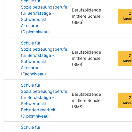
Schule für
Sozialbetreuungsberufe
Berufsbildende
für Berufstätige -
Z
mittlere Schule
Ausbi
Schwerpunkt
(BMS)
Altenarbeit
(Diplomniveau)
Schule für
Sozialbetreuungsberufe
Berufsbildende
für Berufstätige -
Z
mittlere Schule
Ausbi
Schwerpunkt
(BMS)
Altenarbeit
(Fachniveau)
Schule für
Sozialbetreuungsberufe
Berufsbildende
für Berufstätige -
Z
mittlere Schule
Ausbi
Schwerpunkt
(BMS)
Behindertenarbeit
(Diplomniveau)
Schule für