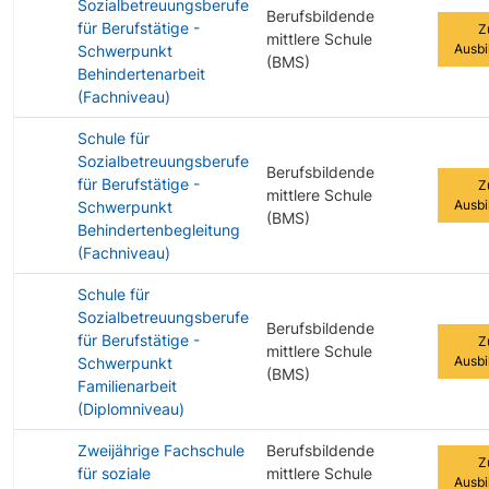
Sozialbetreuungsberufe
Berufsbildende
für Berufstätige -
Z
mittlere Schule
Ausbi
Schwerpunkt
(BMS)
Behindertenarbeit
(Fachniveau)
Schule für
Sozialbetreuungsberufe
Berufsbildende
für Berufstätige -
Z
mittlere Schule
Ausbi
Schwerpunkt
(BMS)
Behindertenbegleitung
(Fachniveau)
Schule für
Sozialbetreuungsberufe
Berufsbildende
für Berufstätige -
Z
mittlere Schule
Ausbi
Schwerpunkt
(BMS)
Familienarbeit
(Diplomniveau)
Zweijährige Fachschule
Berufsbildende
Z
für soziale
mittlere Schule
Ausbi