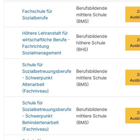
Berufsbildende
Fachschule für
Z
mittlere Schule
Ausbi
Sozialberufe
(BMS)
Höhere Lehranstalt für
Berufsbildende
wirtschaftliche Berufe -
Z
höhere Schule
Ausbi
Fachrichtung
(BHS)
Sozialmanagement
Schule für
Sozialbetreuungsberufe
Berufsbildende
Z
- Schwerpunkt
mittlere Schule
Ausbi
Altenarbeit
(BMS)
(Fachniveau)
Schule für
Sozialbetreuungsberufe
Berufsbildende
Z
- Schwerpunkt
mittlere Schule
Ausbi
Behindertenarbeit
(BMS)
(Fachniveau)