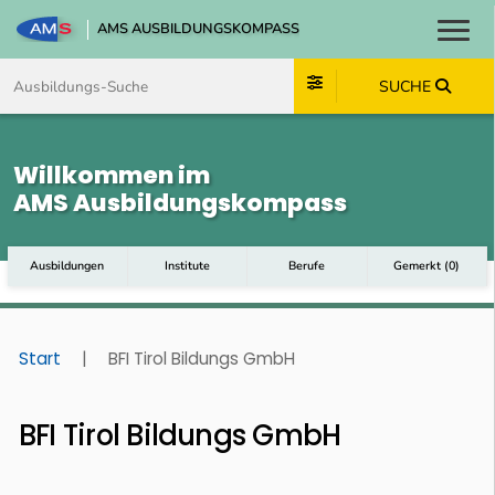
AMS AUSBILDUNGSKOMPASS
Toggl
Zum Inhalt springen
Zum Navmenü springen
Zur Suche springen
Zum Footer springen
SUCHE
Willkommen im
AMS Ausbildungskompass
Ausbildungen
Institute
Berufe
Gemerkt
(
0
)
Start
|
BFI Tirol Bildungs GmbH
BFI Tirol Bildungs GmbH