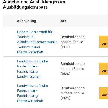
Angebotene Ausbildungen im
Ausbildungskompass
Ausbildung
Art
Zur A
Höhere Lehranstalt für
Tourismus -
Berufsbildende
Ausbildungsschwerpunkt
höhere Schule
Aus
Tourismus und
(BHS)
Pferdewirtschaft
Landwirtschaftliche
Berufsbildende
Fachschule -
mittlere Schule
Aus
Fachrichtung
(BMS)
Landwirtschaft
Landwirtschaftliche
Berufsbildende
Fachschule -
mittlere Schule
Aus
Fachrichtung
(BMS)
Pferdewirtschaft