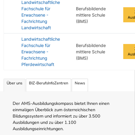
Landwirtschaftliche
Fachschule für
Berufsbildende
Erwachsene -
mittlere Schule
Aus
Fachrichtung
(BMS)
Landwirtschaft
Landwirtschaftliche
Fachschule für
Berufsbildende
Erwachsene -
mittlere Schule
Aus
Fachrichtung
(BMS)
Pferdewirtschaft
Angebotene Ausbildungen Tabelle
Über uns
BIZ-BerufsInfoZentren
News
Der AMS-Ausbildungskompass bietet Ihnen einen
einmaligen Überblick zum österreichischen
Bildungssystem und informiert zu über 3.500
Ausbildungen und zu über 1.100
Ausbildungseinrichtungen.