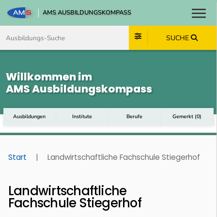
AMS AUSBILDUNGSKOMPASS
Toggl
Zum Inhalt springen
Zum Navmenü springen
Zur Suche springen
Zum Footer springen
SUCHE
Willkommen im
AMS Ausbildungskompass
Ausbildungen
Institute
Berufe
Gemerkt
(
0
)
Start
|
Landwirtschaftliche Fachschule Stiegerhof
Landwirtschaftliche
Fachschule Stiegerhof