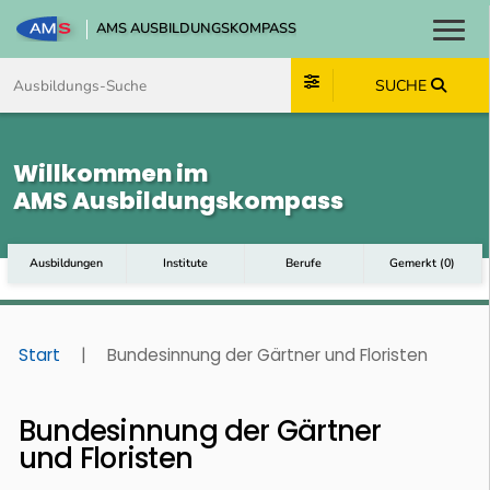
AMS AUSBILDUNGSKOMPASS
Toggl
Zum Inhalt springen
Zum Navmenü springen
Zur Suche springen
Zum Footer springen
SUCHE
Willkommen im
AMS Ausbildungskompass
Ausbildungen
Institute
Berufe
Gemerkt
(
0
)
Start
|
Bundesinnung der Gärtner und Floristen
Bundesinnung der Gärtner
und Floristen