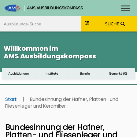
AMS AUSBILDUNGSKOMPASS
Toggl
Zum Inhalt springen
Zum Navmenü springen
Zur Suche springen
Zum Footer springen
SUCHE
Willkommen im
AMS Ausbildungskompass
Ausbildungen
Institute
Berufe
Gemerkt
(
0
)
Start
|
Bundesinnung der Hafner, Platten- und
Fliesenleger und Keramiker
Bundesinnung der Hafner,
Platten- und Fliesenleger und