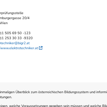
rprüfungsstelle
mburgergasse 20/4
Wien
0)1 505 69 50 -123
0)1 253 30 33 -9320
otechniker@bigr2.at
//www.elektrotechniker.at
Externer Link
nmaligen Überblick zum österreichischen Bildungssystem und informi
htungen.
zeigen, welche Voraussetzungen gegeben sein müssen und welche Bil