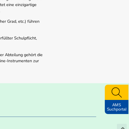
t eine einzigartige
.
er Grad, etc.) führen
üllter Schulpflicht,
er Abteilung gehört die
line-Instrumenten zur
AMS
Suchportal