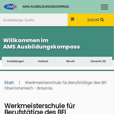
AMS AUSBILDUNGSKOMPASS
Toggl
Zum Inhalt springen
Zum Navmenü springen
Zur Suche springen
Zum Footer springen
SUCHE
Willkommen im
AMS Ausbildungskompass
Ausbildungen
Institute
Berufe
Gemerkt
(
0
)
Start
|
Werkmeisterschule für Berufstätige des BFI
Oberösterreich - Braunau
Werkmeisterschule für
Berufstätige des BFI