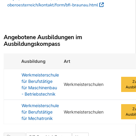
oberoesterreich/kontakt/form/bfi-braunau.html
Externer Li
Angebotene Ausbildungen im
Ausbildungskompass
Ausbildung
Art
Zur Au
Werkmeisterschule
für Berufstätige
Z
Werkmeisterschulen
Ausbi
für Maschinenbau
- Betriebstechnik
Werkmeisterschule
Z
für Berufstätige
Werkmeisterschulen
Ausbi
für Mechatronik
Angebotene Ausbildungen Tabelle