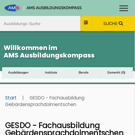
AMS AUSBILDUNGSKOMPASS
Toggl
Zum Inhalt springen
Zum Navmenü springen
Zur Suche springen
Zum Footer springen
SUCHE
Willkommen im
AMS Ausbildungskompass
Ausbildungen
Institute
Berufe
Gemerkt
(
0
)
Start
|
GESDO - Fachausbildung
Gebärdensprachdolmentschen
GESDO - Fachausbildung
Gebärdensprachdolmentschen