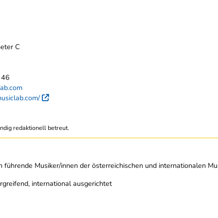
eter C
 46
lab.com
musiclab.com/
Externer Link
ndig redaktionell betreut.
h führende Musiker/innen der österreichischen und internationalen M
rgreifend, international ausgerichtet