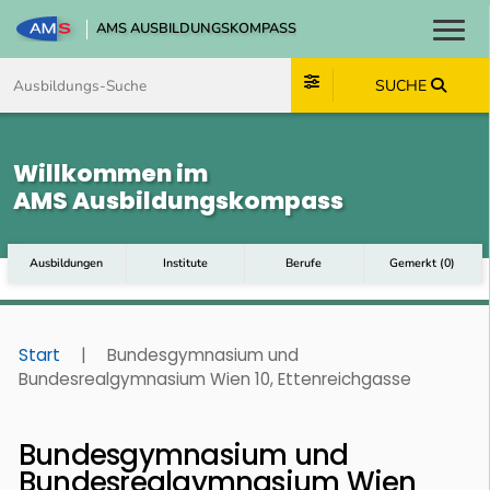
AMS AUSBILDUNGSKOMPASS
Toggl
Zum Inhalt springen
Zum Navmenü springen
Zur Suche springen
Zum Footer springen
SUCHE
Willkommen im
AMS Ausbildungskompass
Ausbildungen
Institute
Berufe
Gemerkt
(
0
)
Start
|
Bundesgymnasium und
Bundesrealgymnasium Wien 10, Ettenreichgasse
Bundesgymnasium und
Bundesrealgymnasium Wien