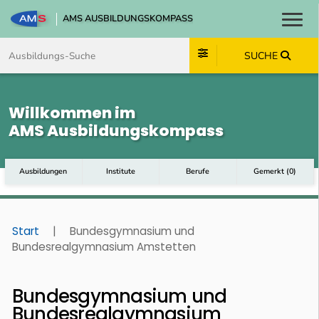
AMS AUSBILDUNGSKOMPASS
Toggl
Zum Inhalt springen
Zum Navmenü springen
Zur Suche springen
Zum Footer springen
SUCHE
Willkommen im
AMS Ausbildungskompass
Ausbildungen
Institute
Berufe
Gemerkt
(
0
)
Start
|
Bundesgymnasium und
Bundesrealgymnasium Amstetten
Bundesgymnasium und
Bundesrealgymnasium