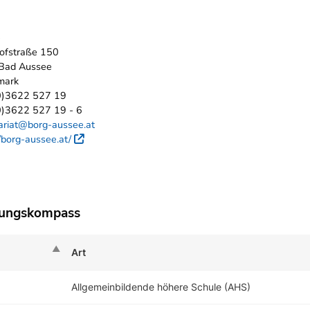
e
ofstraße 150
Bad Aussee
mark
0)3622 527 19
0)3622 527 19 - 6
ariat@borg-aussee.at
//borg-aussee.at/
Externer Link
dungskompass
Art
Allgemeinbildende höhere Schule (AHS)