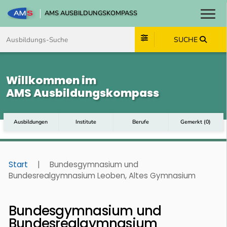
AMS AUSBILDUNGSKOMPASS
Toggl
Zum Inhalt springen
Zum Navmenü springen
Zur Suche springen
Zum Footer springen
SUCHE
Willkommen im
AMS Ausbildungskompass
Ausbildungen
Institute
Berufe
Gemerkt
(
0
)
Start
|
Bundesgymnasium und
Bundesrealgymnasium Leoben, Altes Gymnasium
Bundesgymnasium und
Bundesrealgymnasium