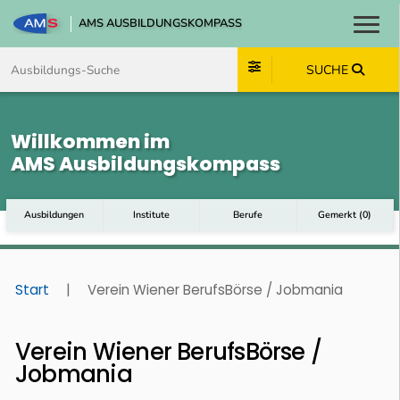
AMS AUSBILDUNGSKOMPASS
Toggl
Zum Inhalt springen
Zum Navmenü springen
Zur Suche springen
Zum Footer springen
SUCHE
Willkommen im
AMS Ausbildungskompass
Ausbildungen
Institute
Berufe
Gemerkt
(
0
)
Start
|
Verein Wiener BerufsBörse / Jobmania
Verein Wiener BerufsBörse /
Jobmania