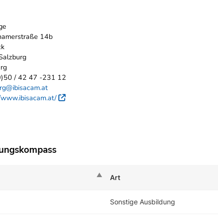
ge
hamerstraße 14b
ck
Salzburg
rg
)50 / 42 47 -231 12
rg@ibisacam.at
//www.ibisacam.at/
Externer Link
dungskompass
Art
Sonstige Ausbildung