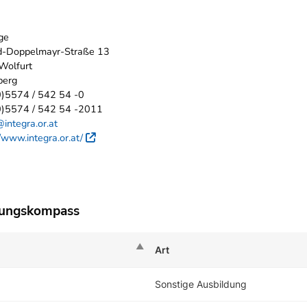
ge
d-Doppelmayr-Straße 13
Wolfurt
berg
0)5574 / 542 54 -0
0)5574 / 542 54 -2011
@integra.or.at
//www.integra.or.at/
Externer Link
dungskompass
Art
Sonstige Ausbildung