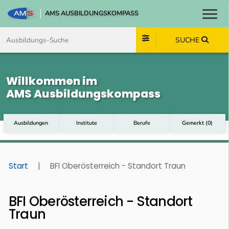
AMS AUSBILDUNGSKOMPASS
Toggl
Zum Inhalt springen
Zum Navmenü springen
Zur Suche springen
Zum Footer springen
SUCHE
Willkommen im
AMS Ausbildungskompass
Ausbildungen
Institute
Berufe
Gemerkt
(
0
)
Start
|
BFI Oberösterreich - Standort Traun
BFI Oberösterreich - Standort
Traun