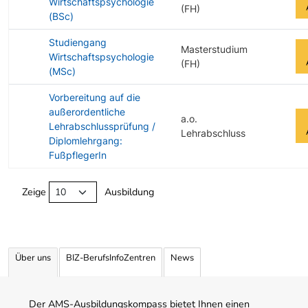
Wirtschaftspsychologie
(FH)
(BSc)
Studiengang
Masterstudium
Wirtschaftspsychologie
(FH)
(MSc)
Vorbereitung auf die
außerordentliche
a.o.
Lehrabschlussprüfung /
Lehrabschluss
Diplomlehrgang:
FußpflegerIn
Angebotene Ausbildungen Tabelle
Zeige
Ausbildung
Über uns
BIZ-BerufsInfoZentren
News
Der AMS-Ausbildungskompass bietet Ihnen einen