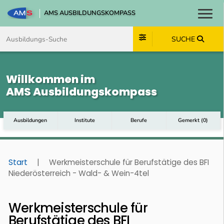
AMS AUSBILDUNGSKOMPASS
Toggl
Zum Inhalt springen
Zum Navmenü springen
Zur Suche springen
Zum Footer springen
SUCHE
Willkommen im
AMS Ausbildungskompass
Ausbildungen
Institute
Berufe
Gemerkt
(
0
)
Start
|
Werkmeisterschule für Berufstätige des BFI
Niederösterreich - Wald- & Wein-4tel
Werkmeisterschule für
Berufstätige des BFI