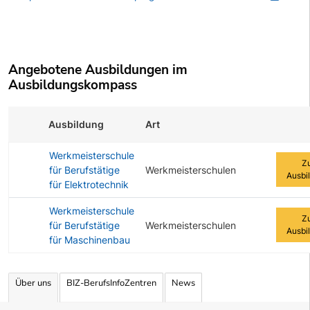
Angebotene Ausbildungen im
Ausbildungskompass
Ausbildung
Art
Zur Au
Werkmeisterschule
Z
für Berufstätige
Werkmeisterschulen
Ausbi
für Elektrotechnik
Werkmeisterschule
Z
für Berufstätige
Werkmeisterschulen
Ausbi
für Maschinenbau
Angebotene Ausbildungen Tabelle
Über uns
BIZ-BerufsInfoZentren
News