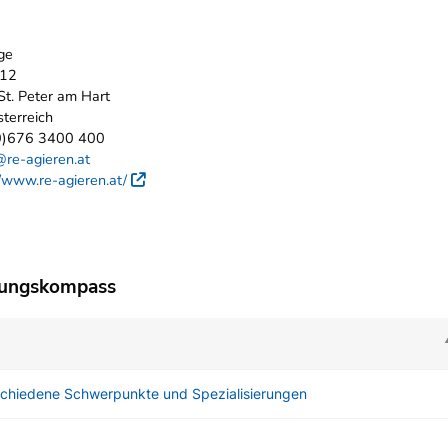
ge
12
t. Peter am Hart
terreich
0)676 3400 400
@re-agieren.at
//www.re-agieren.at/
Externer Link
dungskompass
rschiedene Schwerpunkte und Spezialisierungen