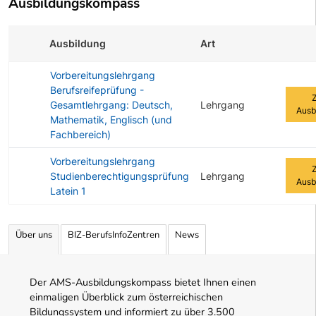
Ausbildungskompass
Ausbildung
Art
Zur A
Vorbereitungslehrgang
Berufsreifeprüfung -
Gesamtlehrgang: Deutsch,
Lehrgang
Ausb
Mathematik, Englisch (und
Fachbereich)
Vorbereitungslehrgang
Studienberechtigungsprüfung
Lehrgang
Ausb
Latein 1
Angebotene Ausbildungen Tabelle
Über uns
BIZ-BerufsInfoZentren
News
Der AMS-Ausbildungskompass bietet Ihnen einen
einmaligen Überblick zum österreichischen
Bildungssystem und informiert zu über 3.500