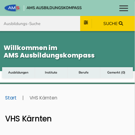
AMS AUSBILDUNGSKOMPASS
Toggl
Zum Inhalt springen
Zum Navmenü springen
Zur Suche springen
Zum Footer springen
SUCHE
Willkommen im
AMS Ausbildungskompass
Ausbildungen
Institute
Berufe
Gemerkt
(
0
)
Start
|
VHS Kärnten
VHS Kärnten