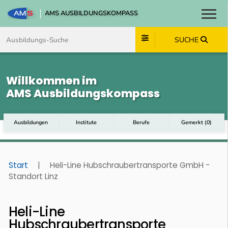
AMS AUSBILDUNGSKOMPASS
Toggl
Zum Inhalt springen
Zum Navmenü springen
Zur Suche springen
Zum Footer springen
SUCHE
Willkommen im
AMS Ausbildungskompass
Ausbildungen
Institute
Berufe
Gemerkt
(
0
)
Start
|
Heli-Line Hubschraubertransporte GmbH -
Standort Linz
Heli-Line
Hubschraubertransporte