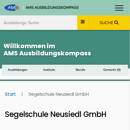
AMS AUSBILDUNGSKOMPASS
Toggl
Zum Inhalt springen
Zum Navmenü springen
Zur Suche springen
Zum Footer springen
SUCHE
Willkommen im
AMS Ausbildungskompass
Ausbildungen
Institute
Berufe
Gemerkt
(
0
)
Start
|
Segelschule Neusiedl GmbH
Segelschule Neusiedl GmbH