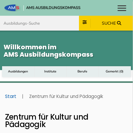
AMS AUSBILDUNGSKOMPASS
Toggl
Zum Inhalt springen
Zum Navmenü springen
Zur Suche springen
Zum Footer springen
SUCHE
Willkommen im
AMS Ausbildungskompass
Ausbildungen
Institute
Berufe
Gemerkt
(
0
)
Start
|
Zentrum für Kultur und Pädagogik
Zentrum für Kultur und
Pädagogik