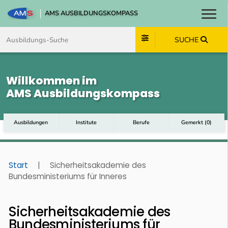
AMS AUSBILDUNGSKOMPASS
Toggl
Zum Inhalt springen
Zum Navmenü springen
Zur Suche springen
Zum Footer springen
SUCHE
Willkommen im
AMS Ausbildungskompass
Ausbildungen
Institute
Berufe
Gemerkt
(
0
)
Start
|
Sicherheitsakademie des
Bundesministeriums für Inneres
Sicherheitsakademie des
Bundesministeriums für