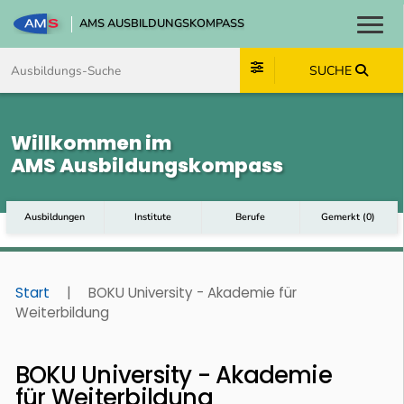
AMS AUSBILDUNGSKOMPASS
Toggl
Zum Inhalt springen
Zum Navmenü springen
Zur Suche springen
Zum Footer springen
SUCHE
Willkommen im
AMS Ausbildungskompass
Ausbildungen
Institute
Berufe
Gemerkt
(
0
)
Start
|
BOKU University - Akademie für
Weiterbildung
BOKU University - Akademie
für Weiterbildung