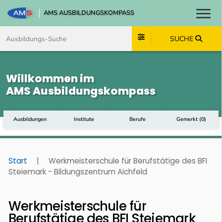
AMS AUSBILDUNGSKOMPASS
Toggl
Zum Inhalt springen
Zum Navmenü springen
Zur Suche springen
Zum Footer springen
SUCHE
Willkommen im
AMS Ausbildungskompass
Ausbildungen
Institute
Berufe
Gemerkt
(
0
)
Start
|
Werkmeisterschule für Berufstätige des BFI
Steiemark - Bildungszentrum Aichfeld
Werkmeisterschule für
Berufstätige des BFI Steiemark