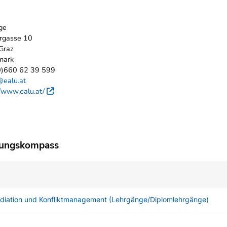
ge
rgasse 10
Graz
mark
0)660 62 39 599
@ealu.at
//www.ealu.at/
Externer Link
dungskompass
ediation und Konfliktmanagement (Lehrgänge/Diplomlehrgänge)