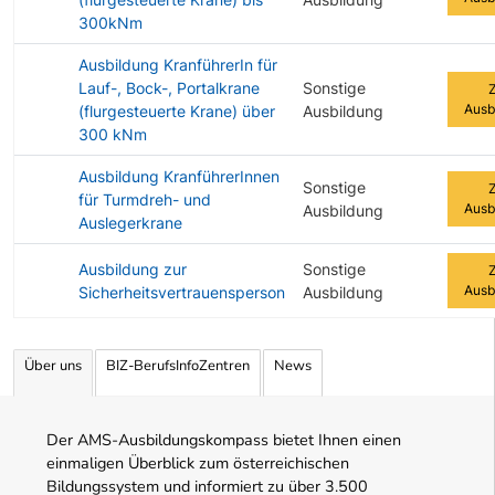
300kNm
Ausbildung KranführerIn für
Lauf-, Bock-, Portalkrane
Sonstige
Ausb
(flurgesteuerte Krane) über
Ausbildung
300 kNm
Ausbildung KranführerInnen
Sonstige
für Turmdreh- und
Ausb
Ausbildung
Auslegerkrane
Ausbildung zur
Sonstige
Ausb
Sicherheitsvertrauensperson
Ausbildung
Angebotene Ausbildungen Tabelle
Über uns
BIZ-BerufsInfoZentren
News
Der AMS-Ausbildungskompass bietet Ihnen einen
einmaligen Überblick zum österreichischen
Bildungssystem und informiert zu über 3.500