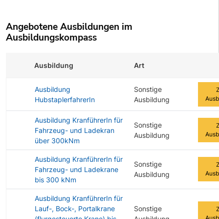
Angebotene Ausbildungen im
Ausbildungskompass
Ausbildung
Art
Zur A
Ausbildung
Sonstige
Ausb
HubstaplerfahrerIn
Ausbildung
Ausbildung KranführerIn für
Sonstige
Fahrzeug- und Ladekran
Ausb
Ausbildung
über 300kNm
Ausbildung KranführerIn für
Sonstige
Fahrzeug- und Ladekrane
Ausb
Ausbildung
bis 300 kNm
Ausbildung KranführerIn für
Lauf-, Bock-, Portalkrane
Sonstige
Ausb
(flurgesteuerte Krane) bis
Ausbildung