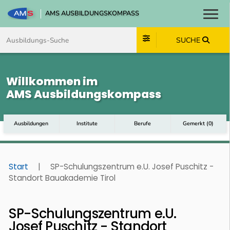
AMS AUSBILDUNGSKOMPASS
Toggl
Zum Inhalt springen
Zum Navmenü springen
Zur Suche springen
Zum Footer springen
SUCHE
Willkommen im
AMS Ausbildungskompass
Ausbildungen
Institute
Berufe
Gemerkt
(
0
)
Start
|
SP-Schulungszentrum e.U. Josef Puschitz -
Standort Bauakademie Tirol
SP-Schulungszentrum e.U.
Josef Puschitz - Standort