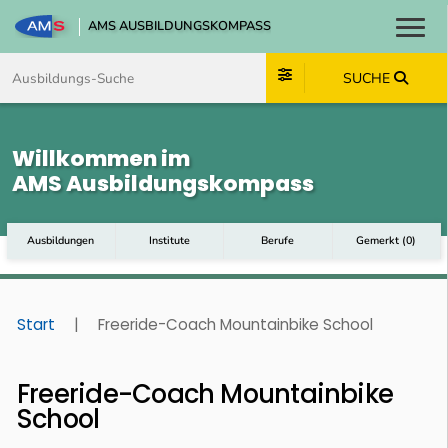
AMS AUSBILDUNGSKOMPASS
Toggl
Zum Inhalt springen
Zum Navmenü springen
Zur Suche springen
Zum Footer springen
SUCHE
Willkommen im
AMS Ausbildungskompass
Ausbildungen
Institute
Berufe
Gemerkt
(
0
)
Start
|
Freeride-Coach Mountainbike School
Freeride-Coach Mountainbike
School