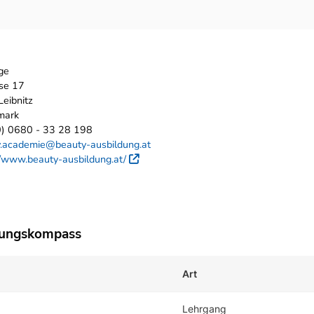
ge
se 17
eibnitz
mark
0) 0680 - 33 28 198
.academie@beauty-ausbildung.at
//www.beauty-ausbildung.at/
Externer Link
dungskompass
Art
Lehrgang