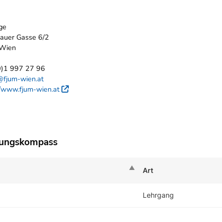
ge
auer Gasse 6/2
Wien
0)1 997 27 96
@fjum-wien.at
//www.fjum-wien.at
Externer Link
dungskompass
Art
Lehrgang