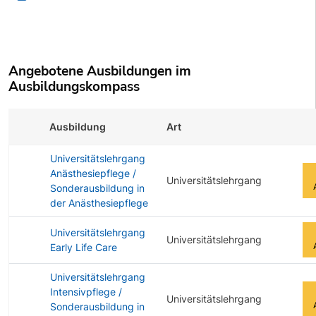
Angebotene Ausbildungen im
Ausbildungskompass
Ausbildung
Art
Zu
Universitätslehrgang
Anästhesiepflege /
Universitätslehrgang
Sonderausbildung in
der Anästhesiepflege
Universitätslehrgang
Universitätslehrgang
Early Life Care
Universitätslehrgang
Intensivpflege /
Universitätslehrgang
Sonderausbildung in