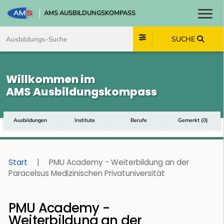
AMS AUSBILDUNGSKOMPASS
Toggl
Zum Inhalt springen
Zum Navmenü springen
Zur Suche springen
Zum Footer springen
SUCHE
Willkommen im
AMS Ausbildungskompass
Ausbildungen
Institute
Berufe
Gemerkt
(
0
)
Start
|
PMU Academy - Weiterbildung an der
Paracelsus Medizinischen Privatuniversität
PMU Academy -
Weiterbildung an der