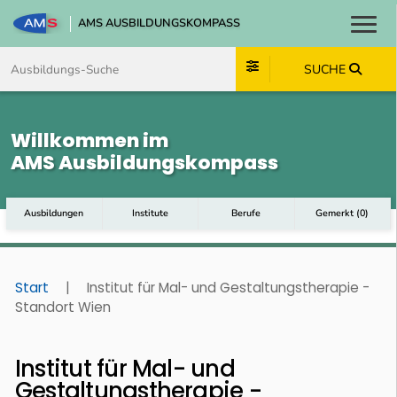
AMS AUSBILDUNGSKOMPASS
Toggl
Zum Inhalt springen
Zum Navmenü springen
Zur Suche springen
Zum Footer springen
SUCHE
Willkommen im
AMS Ausbildungskompass
Ausbildungen
Institute
Berufe
Gemerkt
(
0
)
Start
|
Institut für Mal- und Gestaltungstherapie -
Standort Wien
Institut für Mal- und
Gestaltungstherapie -