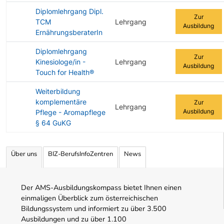
Diplomlehrgang Dipl.
Zur
TCM
Lehrgang
Ausbildung
ErnährungsberaterIn
Diplomlehrgang
Zur
Kinesiologe/in -
Lehrgang
Ausbildung
Touch for Health®
Weiterbildung
komplementäre
Zur
Lehrgang
Ausbildung
Pflege - Aromapflege
§ 64 GuKG
Angebotene Ausbildungen Tabelle
Über uns
BIZ-BerufsInfoZentren
News
Der AMS-Ausbildungskompass bietet Ihnen einen
einmaligen Überblick zum österreichischen
Bildungssystem und informiert zu über 3.500
Ausbildungen und zu über 1.100