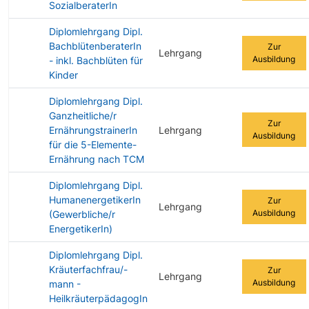
SozialberaterIn
Diplomlehrgang Dipl.
BachblütenberaterIn
Zur
Lehrgang
Ausbildung
- inkl. Bachblüten für
Kinder
Diplomlehrgang Dipl.
Ganzheitliche/r
Zur
ErnährungstrainerIn
Lehrgang
Ausbildung
für die 5-Elemente-
Ernährung nach TCM
Diplomlehrgang Dipl.
HumanenergetikerIn
Zur
Lehrgang
Ausbildung
(Gewerbliche/r
EnergetikerIn)
Diplomlehrgang Dipl.
Kräuterfachfrau/-
Zur
Lehrgang
Ausbildung
mann -
HeilkräuterpädagogIn