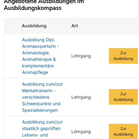
Angebotene Ausbildungen im
Ausbildungskompass
Ausbildung
Art
Zur Ausbildu
Ausbildung Dipl.
Aromaexperte/in -
Aromatologie,
Zur
Lehrgang
Ausbildung
Aromatherapie &
komplementäre
Aromapflege
Ausbildung zum/zur
MentaltrainerIn -
Zur
verschiedene
Lehrgang
Ausbildung
Schwerpunkte und
Spezialisierungen
Ausbildung zum/zur
staatlich geprüften
Zur
Lehrgang
Ausbildung
Lebens- und