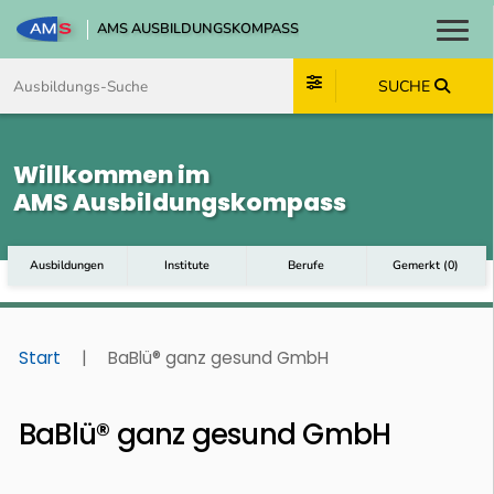
AMS AUSBILDUNGSKOMPASS
Toggl
Zum Inhalt springen
Zum Navmenü springen
Zur Suche springen
Zum Footer springen
SUCHE
Willkommen im
AMS Ausbildungskompass
Ausbildungen
Institute
Berufe
Gemerkt
(
0
)
Start
|
BaBlü® ganz gesund GmbH
BaBlü® ganz gesund GmbH