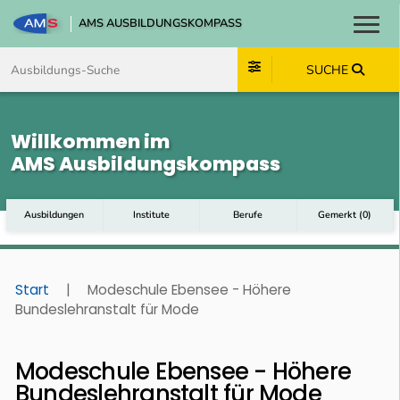
AMS AUSBILDUNGSKOMPASS
Toggl
Zum Inhalt springen
Zum Navmenü springen
Zur Suche springen
Zum Footer springen
SUCHE
Willkommen im
AMS Ausbildungskompass
Ausbildungen
Institute
Berufe
Gemerkt
(
0
)
Start
|
Modeschule Ebensee - Höhere
Bundeslehranstalt für Mode
Modeschule Ebensee - Höhere
Bundeslehranstalt für Mode