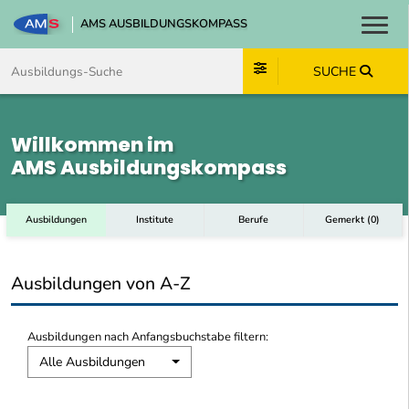
AMS AUSBILDUNGSKOMPASS
Toggl
Zum Inhalt springen
Zum Navmenü springen
Zur Suche springen
Zum Footer springen
SUCHE
Willkommen im
AMS Ausbildungskompass
Ausbildungen
Institute
Berufe
Gemerkt
(
0
)
Ausbildungen von A-Z
Ausbildungen nach Anfangsbuchstabe filtern:
Alle Ausbildungen