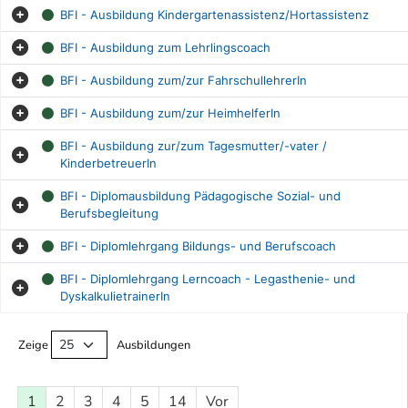
BFI - Ausbildung Kindergartenassistenz/Hortassistenz
BFI - Ausbildung zum Lehrlingscoach
BFI - Ausbildung zum/zur FahrschullehrerIn
BFI - Ausbildung zum/zur HeimhelferIn
BFI - Ausbildung zur/zum Tagesmutter/-vater /
KinderbetreuerIn
BFI - Diplomausbildung Pädagogische Sozial- und
Berufsbegleitung
BFI - Diplomlehrgang Bildungs- und Berufscoach
BFI - Diplomlehrgang Lerncoach - Legasthenie- und
DyskalkulietrainerIn
Ausbildungsliste
Zeige
Ausbildungen
1
2
3
4
5
14
Vor