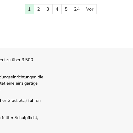
1
2
3
4
5
24
Vor
ert zu über 3.500
dungseinrichtungen die
t eine einzigartige
.
er Grad, etc.) führen
üllter Schulpflicht,