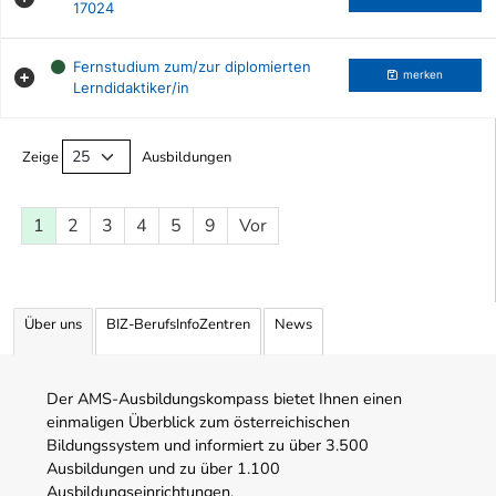
17024
Fernstudium zum/zur diplomierten
merken
Lerndidaktiker/in
Ausbildungsliste
Zeige
Ausbildungen
1
2
3
4
5
9
Vor
Über uns
BIZ-BerufsInfoZentren
News
Der AMS-Ausbildungskompass bietet Ihnen einen
einmaligen Überblick zum österreichischen
Bildungssystem und informiert zu über 3.500
Ausbildungen und zu über 1.100
Ausbildungseinrichtungen.