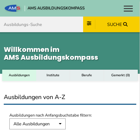
AMS AUSBILDUNGSKOMPASS
Toggl
Zum Inhalt springen
Zum Navmenü springen
Zur Suche springen
Zum Footer springen
SUCHE
Willkommen im
AMS Ausbildungskompass
Ausbildungen
Institute
Berufe
Gemerkt
(
0
)
Ausbildungen von A-Z
Ausbildungen nach Anfangsbuchstabe filtern:
Alle Ausbildungen