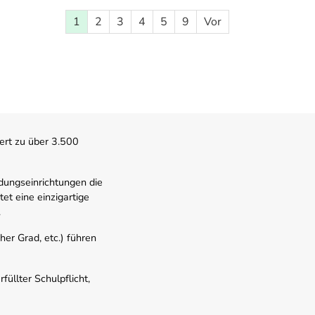
1
2
3
4
5
9
Vor
ert zu über 3.500
dungseinrichtungen die
t eine einzigartige
.
er Grad, etc.) führen
üllter Schulpflicht,