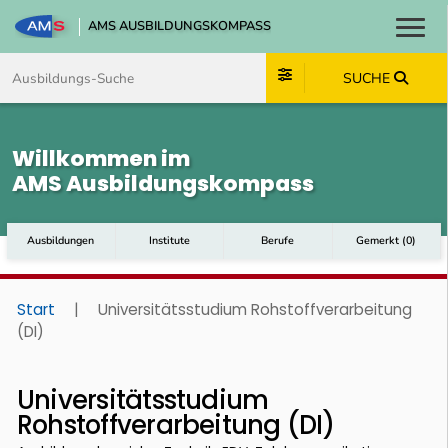
AMS AUSBILDUNGSKOMPASS
Toggl
Zum Inhalt springen
Zum Navmenü springen
Zur Suche springen
Zum Footer springen
SUCHE
Willkommen im
AMS Ausbildungskompass
Ausbildungen
Institute
Berufe
Gemerkt
(
0
)
Start
|
Universitätsstudium Rohstoffverarbeitung
(DI)
Universitätsstudium
Rohstoffverarbeitung (DI)