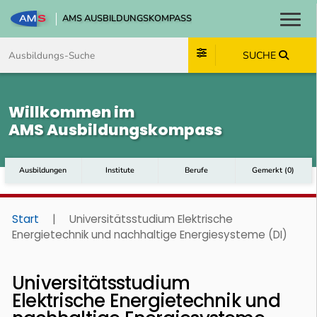
AMS AUSBILDUNGSKOMPASS
Toggl
Zum Inhalt springen
Zum Navmenü springen
Zur Suche springen
Zum Footer springen
SUCHE
Willkommen im
AMS Ausbildungskompass
Ausbildungen
Institute
Berufe
Gemerkt
(
0
)
Start
|
Universitätsstudium Elektrische
Energietechnik und nachhaltige Energiesysteme (DI)
Universitätsstudium
Elektrische Energietechnik und