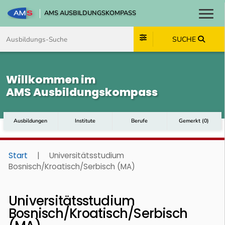
AMS AUSBILDUNGSKOMPASS
Toggl
Zum Inhalt springen
Zum Navmenü springen
Zur Suche springen
Zum Footer springen
SUCHE
Willkommen im
AMS Ausbildungskompass
Ausbildungen
Institute
Berufe
Gemerkt
(
0
)
Start
|
Universitätsstudium
Bosnisch/Kroatisch/Serbisch (MA)
Universitätsstudium
Bosnisch/Kroatisch/Serbisch