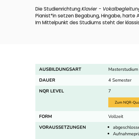
Die Studienrichtung
Klavier - Vokalbegleitun
Pianist*in setzen Begabung, Hingabe, harte A
Im Mittelpunkt des Studiums steht der klassi
AUSBILDUNGSART
Masterstudium
DAUER
4 Semester
NQR LEVEL
7
Zum NQR-Quali
FORM
Vollzeit
VORAUSSETZUNGEN
abgeschloss
Aufnahmeprü