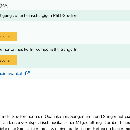
 (MA)
igung zu facheinschlägigen PhD-Studien
ationen
trumentalmusikerIn, KomponistIn, SängerIn
ationen
udienwahl.at
Externer Link
en die Studierenden die Qualifikation, Sängerinnen und Sänger auf pi
ierenden zu vokalspezifischmusikalischer Mitgestaltung. Darüber hina
ete eine Spezialisierung sowie eine auf kritischer Reflexion basierend