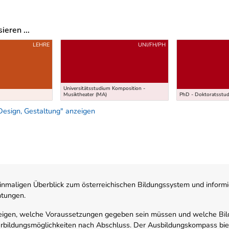
eren ...
LEHRE
UNI/FH/PH
Universitätsstudium Komposition -
Musiktheater (MA)
PhD - Doktoratsstu
Design, Gestaltung" anzeigen
nmaligen Überblick zum österreichischen Bildungssystem und informi
htungen.
zeigen, welche Voraussetzungen gegeben sein müssen und welche Bil
rbildungsmöglichkeiten nach Abschluss. Der Ausbildungskompass biete