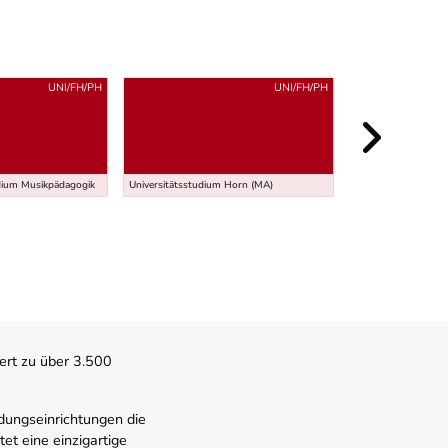
UNI/FH/PH
UNI/FH/PH
Höhere Lehranstalt 
Umwelttechnik - Pr
dium Musikpädagogik
Universitätsstudium Horn (MA)
technisches Design
ert zu über 3.500
dungseinrichtungen die
t eine einzigartige