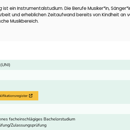
g
ist ein Instrumentalstudium. Die Berufe Musiker*in, Sänger*
rbeit und erheblichen Zeitaufwand bereits von Kindheit an v
sche Musikbereich.
 (UNI)
fikationsregister
Externer Link
enes facheinschlägiges Bachelorstudium
fung/Zulassungsprüfung