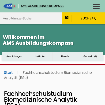
AMS AUSBILDUNGSKOMPASS
Toggl
Zum Inhalt springen
Zum Navmenü springen
Zur Suche springen
Zum Footer springen
SUCHE
Willkommen im
AMS Ausbildungskompass
Ausbildungen
Institute
Berufe
Gemerkt
(
0
)
Start
|
Fachhochschulstudium Biomedizinische
Analytik (BSc)
Fachhochschulstudium
Biomedizinische Analytik