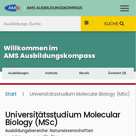
AMS AUSBILDUNGSKOMPASS
Toggl
Zum Inhalt springen
Zum Navmenü springen
Zur Suche springen
Zum Footer springen
SUCHE
Willkommen im
AMS Ausbildungskompass
Ausbildungen
Institute
Berufe
Gemerkt
(
0
)
Start
|
Universitätsstudium Molecular Biology (MSc)
Universitätsstudium Molecular
Biology (MSc)
Ausbildungsbereiche: Naturwissenschaften