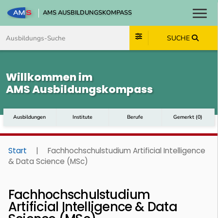
AMS AUSBILDUNGSKOMPASS
Toggl
Zum Inhalt springen
Zum Navmenü springen
Zur Suche springen
Zum Footer springen
SUCHE
Willkommen im
AMS Ausbildungskompass
Ausbildungen
Institute
Berufe
Gemerkt
(
0
)
Start
|
Fachhochschulstudium Artificial Intelligence
& Data Science (MSc)
Fachhochschulstudium
Artificial Intelligence & Data