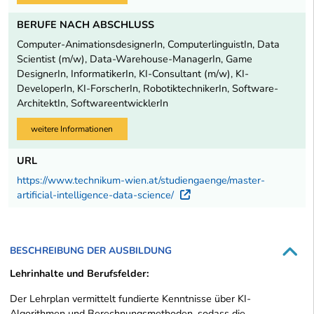
BERUFE NACH ABSCHLUSS
Computer-AnimationsdesignerIn, ComputerlinguistIn, Data
Scientist (m/w), Data-Warehouse-ManagerIn, Game
DesignerIn, InformatikerIn, KI-Consultant (m/w), KI-
DeveloperIn, KI-ForscherIn, RobotiktechnikerIn, Software-
ArchitektIn, SoftwareentwicklerIn
weitere Informationen
URL
https://www.technikum-wien.at/studiengaenge/master-
artificial-intelligence-data-science/
Externer Link
BESCHREIBUNG DER AUSBILDUNG
Lehrinhalte und Berufsfelder:
Der Lehrplan vermittelt fundierte Kenntnisse über KI-
Algorithmen und Berechnungsmethoden, sodass die