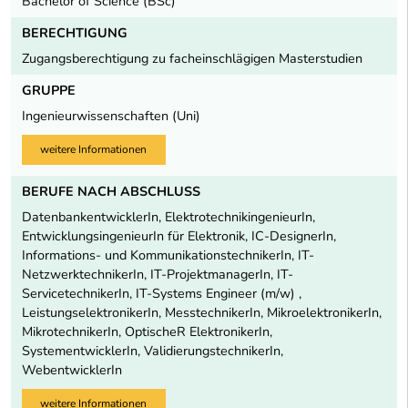
Bachelor of Science (BSc)
BERECHTIGUNG
Zugangsberechtigung zu facheinschlägigen Masterstudien
GRUPPE
Ingenieurwissenschaften (Uni)
weitere Informationen
BERUFE NACH ABSCHLUSS
DatenbankentwicklerIn, ElektrotechnikingenieurIn,
EntwicklungsingenieurIn für Elektronik, IC-DesignerIn,
Informations- und KommunikationstechnikerIn, IT-
NetzwerktechnikerIn, IT-ProjektmanagerIn, IT-
ServicetechnikerIn, IT-Systems Engineer (m/w) ,
LeistungselektronikerIn, MesstechnikerIn, MikroelektronikerIn,
MikrotechnikerIn, OptischeR ElektronikerIn,
SystementwicklerIn, ValidierungstechnikerIn,
WebentwicklerIn
weitere Informationen