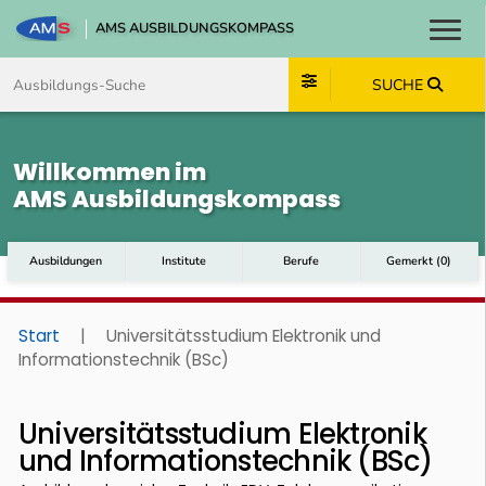
AMS AUSBILDUNGSKOMPASS
Toggl
Zum Inhalt springen
Zum Navmenü springen
Zur Suche springen
Zum Footer springen
SUCHE
Willkommen im
AMS Ausbildungskompass
Ausbildungen
Institute
Berufe
Gemerkt
(
0
)
Start
|
Universitätsstudium Elektronik und
Informationstechnik (BSc)
Universitätsstudium Elektronik
und Informationstechnik (BSc)