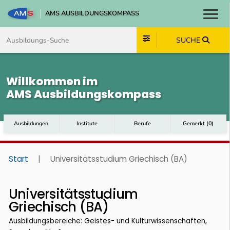
AMS AUSBILDUNGSKOMPASS
Toggl
Zum Inhalt springen
Zum Navmenü springen
Zur Suche springen
Zum Footer springen
SUCHE
Willkommen im
AMS Ausbildungskompass
Ausbildungen
Institute
Berufe
Gemerkt
(
0
)
Start
|
Universitätsstudium Griechisch (BA)
Universitätsstudium
Griechisch (BA)
Ausbildungsbereiche: Geistes- und Kulturwissenschaften,